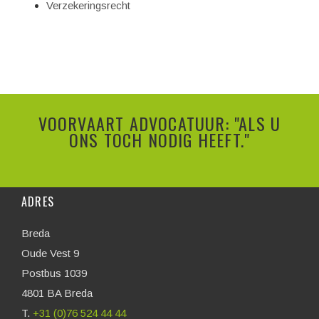
Verzekeringsrecht
VOORVAART ADVOCATUUR: "ALS U
ONS TOCH NODIG HEEFT."
ADRES
Breda
Oude Vest 9
Postbus 1039
4801 BA Breda
T.
+31 (0)76 524 44 44