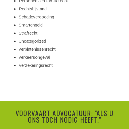
Personen- en familierecht
Rechtsbijstand
Schadevergoeding
Smartengeld
Strafrecht
Uncategorized
verbintenissenrecht
verkeersongeval
Verzekeringsrecht
VOORVAART ADVOCATUUR: "ALS U
ONS TOCH NODIG HEEFT."