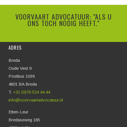
VOORVAART ADVOCATUUR: "ALS U
ONS TOCH NODIG HEEFT."
ADRES
Breda
Oude Vest 9
Postbus 1039
4801 BA Breda
T.
+31 (0)76 524 44 44
info@voorvaartadvocatuur.nl
Etten-Leur
Bredaseweg 185