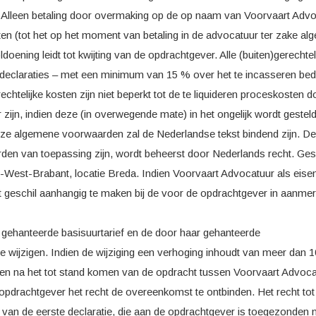
gd. Alleen betaling door overmaking op de op naam van Voorvaart Adv
ten (tot het op het moment van betaling in de advocatuur ter zake a
ening leidt tot kwijting van de opdrachtgever. Alle (buiten)gerechtel
 declaraties – met een minimum van 15 % over het te incasseren bed
htelijke kosten zijn niet beperkt tot de te liquideren proceskosten 
 zijn, indien deze (in overwegende mate) in het ongelijk wordt gesteld
deze algemene voorwaarden zal de Nederlandse tekst bindend zijn. De
n van toepassing zijn, wordt beheerst door Nederlands recht. Gesc
-West-Brabant, locatie Breda. Indien Voorvaart Advocatuur als eise
 het geschil aanhangig te maken bij de voor de opdrachtgever in aanme
 gehanteerde basisuurtarief en de door haar gehanteerde
te wijzigen. Indien de wijziging een verhoging inhoudt van meer dan 
en na het tot stand komen van de opdracht tussen Voorvaart Advoca
 opdrachtgever het recht de overeenkomst te ontbinden. Het recht tot
 van de eerste declaratie, die aan de opdrachtgever is toegezonden 