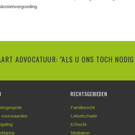
iskostenvergoeding.
ART ADVOCATUUR: "ALS U ONS TOCH NODIG 
N
RECHTSGEBIEDEN
viesgesprek
Familierecht
 voorwaarden
Letselschade
egeling
Erfrecht
rklaring
Mediation