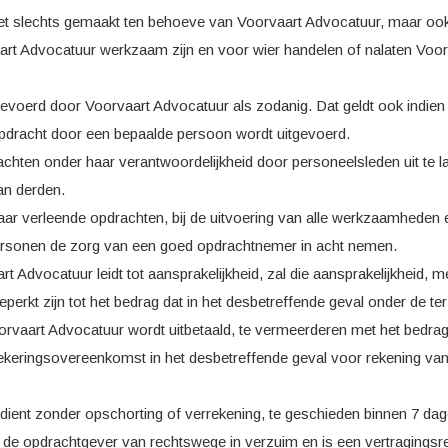
et slechts gemaakt ten behoeve van Voorvaart Advocatuur, maar ook
art Advocatuur werkzaam zijn en voor wier handelen of nalaten Voor
gevoerd door Voorvaart Advocatuur als zodanig. Dat geldt ook indien
n opdracht door een bepaalde persoon wordt uitgevoerd.
achten onder haar verantwoordelijkheid door personeelsleden uit te l
an derden.
aar verleende opdrachten, bij de uitvoering van alle werkzaamheden e
 personen de zorg van een goed opdrachtnemer in acht nemen.
 Advocatuur leidt tot aansprakelijkheid, zal die aansprakelijkheid, m
eperkt zijn tot het bedrag dat in het desbetreffende geval onder de te
orvaart Advocatuur wordt uitbetaald, te vermeerderen met het bedra
rzekeringsovereenkomst in het desbetreffende geval voor rekening va
dient zonder opschorting of verrekening, te geschieden binnen 7 da
is de opdrachtgever van rechtswege in verzuim en is een vertragingsr