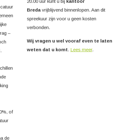
20.00 uur kunt u bij
kantoor
ocatuur
Breda
vrijblijvend binnenlopen. Aan dit
lgemeen
spreekuur zijn voor u geen kosten
ijke
verbonden.
rag –
Wij vragen u wel vooraf
even te laten
doch
weten dat u komt
.
Lees meer
.
.
hillen
nde
rking
10%, of
tuur
na de