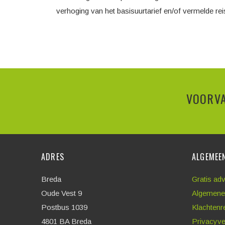
verhoging van het basisuurtarief en/of vermelde re
VOORVA
ADRES
ALGEMEE
Breda
Gratis ad
Oude Vest 9
Algemene
Postbus 1039
Klachtenr
4801 BA Breda
Privacyve