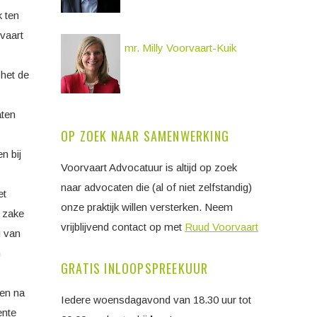
 ten
vaart
mr. Milly Voorvaart-Kuik
 het de
aten
OP ZOEK NAAR SAMENWERKING
n bij
Voorvaart Advocatuur is altijd op zoek
naar advocaten die (al of niet zelfstandig)
et
onze praktijk willen versterken. Neem
r zake
vrijblijvend contact op met
Ruud Voorvaart
g van
n
GRATIS INLOOPSPREEKUUR
gen na
Iedere woensdagavond van 18.30 uur tot
ente