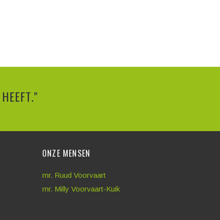
HEEFT."
ONZE MENSEN
mr. Ruud Voorvaart
mr. Milly Voorvaart-Kuik