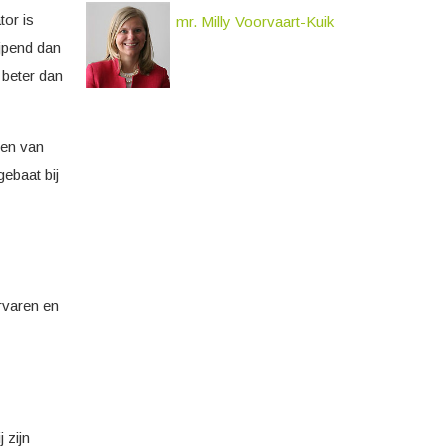
tor is
mr. Milly Voorvaart-Kuik
ijpend dan
 beter dan
men van
ebaat bij
rvaren en
 zijn