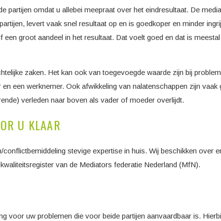
e partijen omdat u allebei meepraat over het eindresultaat. De media
partijen, levert vaak snel resultaat op en is goedkoper en minder ingr
 een groot aandeel in het resultaat. Dat voelt goed en dat is meestal
echtelijke zaken. Het kan ook van toegevoegde waarde zijn bij proble
er en een werknemer. Ook afwikkeling van nalatenschappen zijn vaak g
ende) verleden naar boven als vader of moeder overlijdt.
OR U KLAAR
conflictbemiddeling stevige expertise in huis. Wij beschikken over e
 kwaliteitsregister van de Mediators federatie Nederland (MfN).
voor uw problemen die voor beide partijen aanvaardbaar is. Hierbij