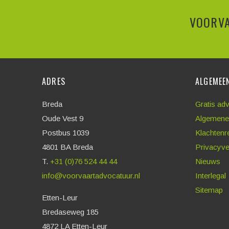
VOORVA
ADRES
ALGEMEE
Breda
Gratis ad
Oude Vest 9
Algemene
Postbus 1039
Klachtenr
4801 BA Breda
Privacyve
T.
+31 (0)76 524 44 44
Nieuws
info@voorvaartadvocatuur.nl
Interlegal
Sitemap
Etten-Leur
Bredaseweg 185
4872 LA Etten-Leur