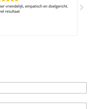
eer vriendelijk, empatisch en doelgericht.
Bedankt voor 
nel resultaat
Met uw kenni