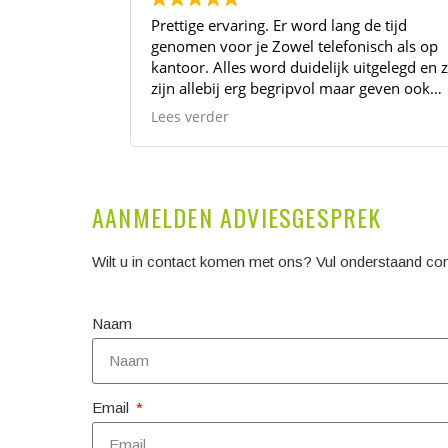
Prettige ervaring. Er word lang de tijd
genomen voor je Zowel telefonisch als op
kantoor. Alles word duidelijk uitgelegd en ze
zijn allebij erg begripvol maar geven ook
reëel advies met zich op een zaak.
Lees verder
AANMELDEN ADVIESGESPREK
Wilt u in contact komen met ons? Vul onderstaand cont
Naam
Email