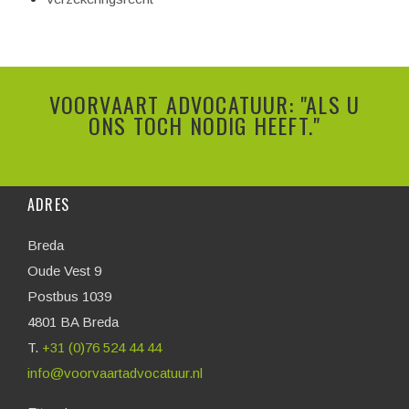
VOORVAART ADVOCATUUR: "ALS U
ONS TOCH NODIG HEEFT."
ADRES
Breda
Oude Vest 9
Postbus 1039
4801 BA Breda
T.
+31 (0)76 524 44 44
info@voorvaartadvocatuur.nl