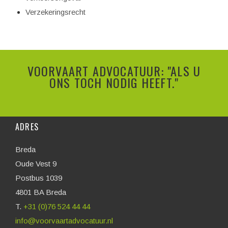
Verzekeringsrecht
VOORVAART ADVOCATUUR: "ALS U
ONS TOCH NODIG HEEFT."
ADRES
Breda
Oude Vest 9
Postbus 1039
4801 BA Breda
T.
+31 (0)76 524 44 44
info@voorvaartadvocatuur.nl