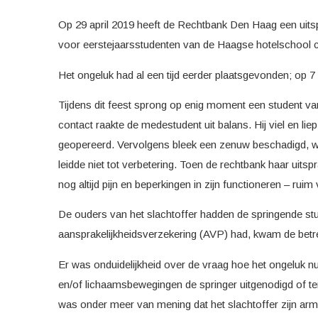
Op 29 april 2019 heeft de Rechtbank Den Haag een uitsp
voor eerstejaarsstudenten van de Haagse hotelschool c
Het ongeluk had al een tijd eerder plaatsgevonden; op 7 
Tijdens dit feest sprong op enig moment een student va
contact raakte de medestudent uit balans. Hij viel en liep
geopereerd. Vervolgens bleek een zenuw beschadigd, wa
leidde niet tot verbetering. Toen de rechtbank haar uits
nog altijd pijn en beperkingen in zijn functioneren – ruim
De ouders van het slachtoffer hadden de springende stud
aansprakelijkheidsverzekering (AVP) had, kwam de betr
Er was onduidelijkheid over de vraag hoe het ongeluk n
en/of lichaamsbewegingen de springer uitgenodigd of 
was onder meer van mening dat het slachtoffer zijn ar