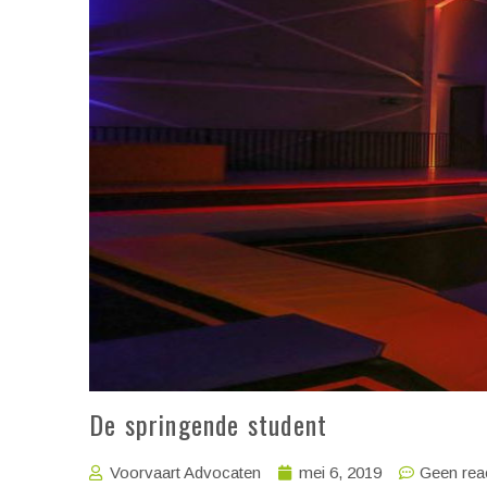
De springende student
Voorvaart Advocaten
mei 6, 2019
Geen rea