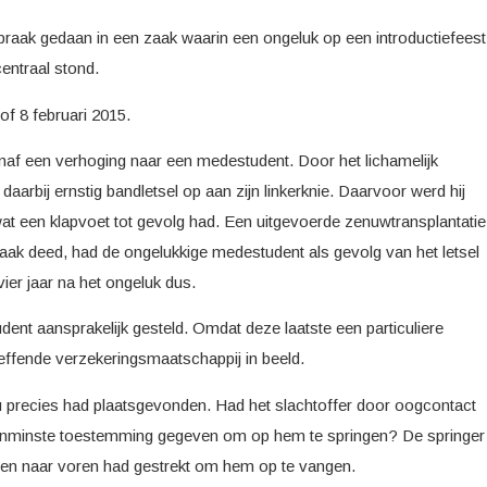
raak gedaan in een zaak waarin een ongeluk op een introductiefeest
entraal stond.
of 8 februari 2015.
naf een verhoging naar een medestudent. Door het lichamelijk
 daarbij ernstig bandletsel op aan zijn linkerknie. Daarvoor werd hij
t een klapvoet tot gevolg had. Een uitgevoerde zenuwtransplantatie
praak deed, had de ongelukkige medestudent als gevolg van het letsel
 vier jaar na het ongeluk dus.
ent aansprakelijk gesteld. Omdat deze laatste een particuliere
effende verzekeringsmaatschappij in beeld.
u precies had plaatsgevonden. Had het slachtoffer door oogcontact
tenminste toestemming gegeven om op hem te springen? De springer
men naar voren had gestrekt om hem op te vangen.