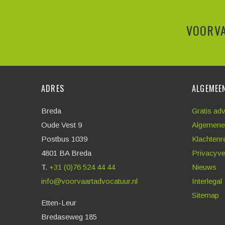
VOORVA
ADRES
ALGEMEE
Breda
Gratis ad
Oude Vest 9
Algemene
Postbus 1039
Klachtenr
4801 BA Breda
Privacyve
T.
+31 (0)76 524 44 44
Nieuws
info@voorvaartadvocatuur.nl
Interlegal
Sitemap
Etten-Leur
Bredaseweg 185