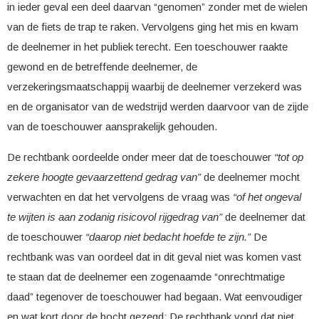
in ieder geval een deel daarvan “genomen” zonder met de wielen
van de fiets de trap te raken. Vervolgens ging het mis en kwam
de deelnemer in het publiek terecht. Een toeschouwer raakte
gewond en de betreffende deelnemer, de
verzekeringsmaatschappij waarbij de deelnemer verzekerd was
en de organisator van de wedstrijd werden daarvoor van de zijde
van de toeschouwer aansprakelijk gehouden.
De rechtbank oordeelde onder meer dat de toeschouwer
“tot op
zekere hoogte gevaarzettend gedrag van”
de deelnemer mocht
verwachten en dat het vervolgens de vraag was
“of het ongeval
te wijten is aan zodanig risicovol rijgedrag van”
de deelnemer dat
de toeschouwer
“daarop niet bedacht hoefde te zijn.”
De
rechtbank was van oordeel dat in dit geval niet was komen vast
te staan dat de deelnemer een zogenaamde “onrechtmatige
daad” tegenover de toeschouwer had begaan. Wat eenvoudiger
en wat kort door de bocht gezegd: De rechtbank vond dat niet