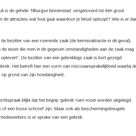
juli is de gehele Tilburgse binnenstad omgetoverd tot één groot
an de attracties wat fout gaat waardoor je letsel oploopt? Wie is er da
de bezitter van een roerende zaak (de kermisattractie in dit geval),
 aan de eisen die men in de gegeven omstandigheden aan de zaak mag
oplevert”. De bezitter van een gebrekkige zaak is kort gezegd
brek. Het betreft hier een vorm van risicoaansprakelijkheid waarbij d
is op grond van zijn hoedanigheid.
htspraak blijkt dat het begrip ‘gebrek’ ruim moet worden uitgelegd.
k of een losse schroef zijn. Maar ook als beschermingsbeugels
de medewerkers is er sprake van een gebrek.