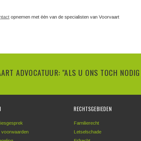
ntact
opnemen met één van de specialisten van Voorvaart
ART ADVOCATUUR: "ALS U ONS TOCH NODIG 
N
RECHTSGEBIEDEN
viesgesprek
Familierecht
 voorwaarden
Letselschade
egeling
Erfrecht