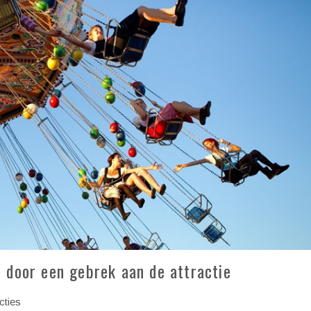
 door een gebrek aan de attractie
cties