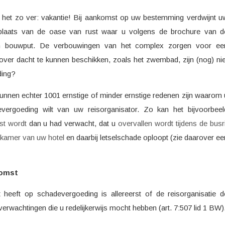
 is het zo ver: vakantie! Bij aankomst op uw bestemming verdwijnt u
plaats van de oase van rust waar u volgens de brochure van d
een bouwput. De verbouwingen van het complex zorgen voor ee
ver dacht te kunnen beschikken, zoals het zwembad, zijn (nog) nie
ding?
nnen echter 1001 ernstige of minder ernstige redenen zijn waarom 
ergoeding wilt van uw reisorganisator. Zo kan het bijvoorbeel
st wordt
dan u had verwacht, dat u
overvallen wordt tijdens de busri
badkamer van uw hotel
en daarbij letselschade oploopt (zie daarover ee
komst
heeft op schadevergoeding is allereerst of de reisorganisatie d
rwachtingen die u redelijkerwijs mocht hebben (art. 7:507 lid 1 BW)