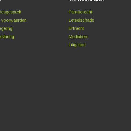
viesgesprek
Familierecht
 voorwaarden
Letselschade
egeling
Erfrecht
rklaring
Mediation
Litigation