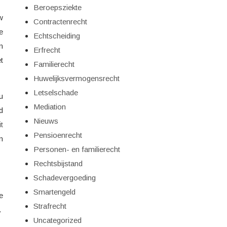
Beroepsziekte
w
Contractenrecht
e
Echtscheiding
n
Erfrecht
t
Familierecht
Huwelijksvermogensrecht
Letselschade
u
Mediation
d
Nieuws
t
Pensioenrecht
n
Personen- en familierecht
Rechtsbijstand
Schadevergoeding
Smartengeld
e
Strafrecht
.
Uncategorized