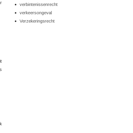
r
verbintenissenrecht
verkeersongeval
Verzekeringsrecht
t
s
k