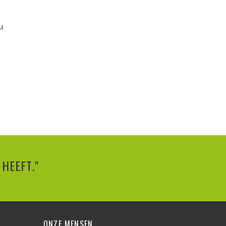
u
HEEFT."
ONZE MENSEN