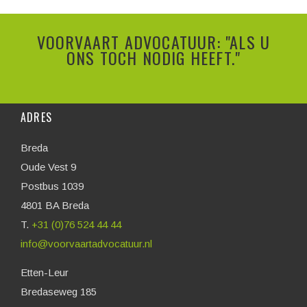
VOORVAART ADVOCATUUR: "ALS U
ONS TOCH NODIG HEEFT."
ADRES
Breda
Oude Vest 9
Postbus 1039
4801 BA Breda
T.
+31 (0)76 524 44 44
info@voorvaartadvocatuur.nl
Etten-Leur
Bredaseweg 185