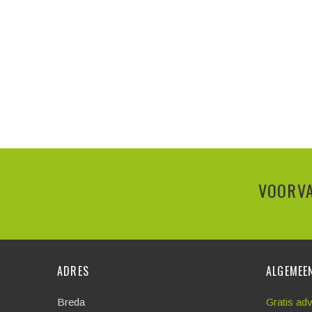
VOORVA
ADRES
ALGEMEE
Breda
Gratis ad