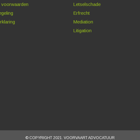
 voorwaarden
Letselschade
egeling
Erfrecht
rklaring
Mediation
Litigation
© COPYRIGHT 2021. VOORVAART ADVOCATUUR