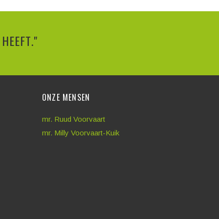
HEEFT."
ONZE MENSEN
mr. Ruud Voorvaart
mr. Milly Voorvaart-Kuik