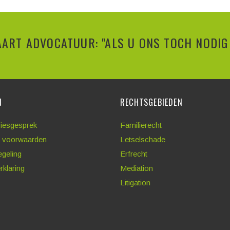
ART ADVOCATUUR: "ALS U ONS TOCH NODIG 
N
RECHTSGEBIEDEN
viesgesprek
Familierecht
 voorwaarden
Letselschade
egeling
Erfrecht
rklaring
Mediation
Litigation