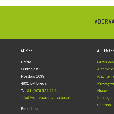
VOORVA
ADRES
ALGEMEE
Breda
Gratis ad
Oude Vest 9
Algemene
Postbus 1039
Klachtenr
4801 BA Breda
Privacyve
T.
+31 (0)76 524 44 44
Nieuws
info@voorvaartadvocatuur.nl
Interlegal
Sitemap
Etten-Leur