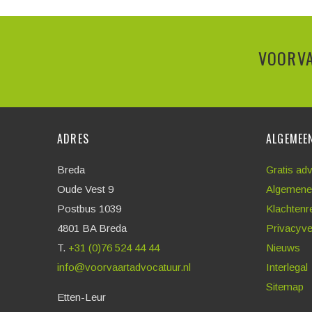
VOORVA
ADRES
ALGEMEE
Breda
Gratis ad
Oude Vest 9
Algemene
Postbus 1039
Klachtenr
4801 BA Breda
Privacyve
T.
+31 (0)76 524 44 44
Nieuws
info@voorvaartadvocatuur.nl
Interlegal
Sitemap
Etten-Leur