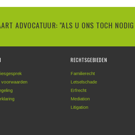
ART ADVOCATUUR: "ALS U ONS TOCH NODIG 
N
RECHTSGEBIEDEN
viesgesprek
Familierecht
 voorwaarden
Letselschade
egeling
Erfrecht
rklaring
Mediation
Litigation