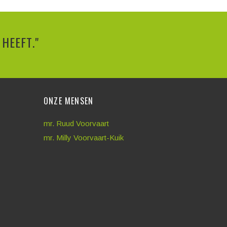
HEEFT."
ONZE MENSEN
mr. Ruud Voorvaart
mr. Milly Voorvaart-Kuik