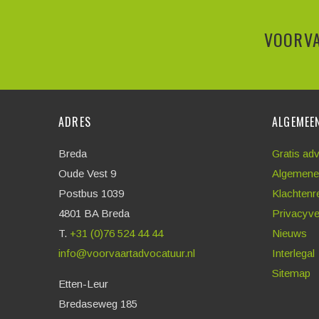
VOORVA
ADRES
ALGEMEE
Breda
Gratis ad
Oude Vest 9
Algemene
Postbus 1039
Klachtenr
4801 BA Breda
Privacyve
T.
+31 (0)76 524 44 44
Nieuws
info@voorvaartadvocatuur.nl
Interlegal
Sitemap
Etten-Leur
Bredaseweg 185